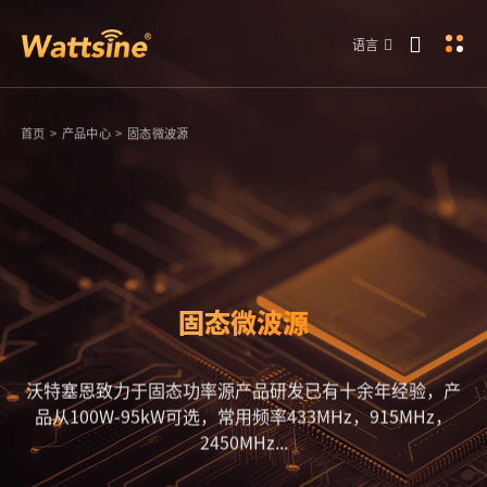
语言
首页
>
产品中心
>
固态微波源
固态微波源
沃特塞恩致力于固态功率源产品研发已有十余年经验，产
品从100W-95kW可选，常用频率433MHz，915MHz，
2450MHz...