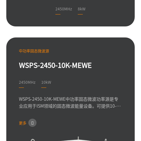
2450MHz
8kW
中功率固态微波源
WSPS-2450-10K-MEWE
2450MHz
10kW
WSPS-2450-10K-MEWE中功率固态微波功率源是专
业应用于ISM领域的固态微波能量设备。可提供10-
10000W的连续波或脉冲功率；频率2450MHz，使用
最新一代的氮化镓或LDMOS器件，全固态设计方案，
更多
搭配外置隔离器，可承受较大反射功率，适应各种驻
波比发负载应用。 相较于模块、小功率固态微波源，
由于输出更大微波功率，具有更可靠的内部散热设