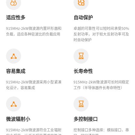
适应性多
自动保护
915MHz-2kW
微波源
内置环形器和
卓越的可靠性可以短时间承受50%
负载，适应各种驻波比的负载应用
反射功率，对于较大反射功率可及
时自动保护
容易集成
长寿命性
915MHz-2kW
微波源
采用小型紧凑
915MHz-2kW
微波源
可长时间稳定
化设计，容易集成
工作（半导体器件长寿命特性）
微波辐射小
多控制接口
915MHz-2kW微波源
符合工业辐射
控制接口多种选择：模拟接口、串