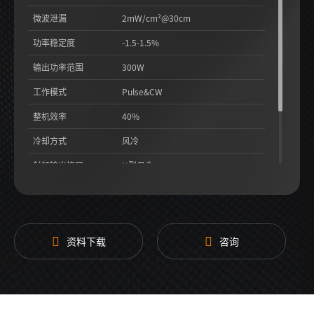
微波泄漏
2mW/cm²@30cm
功率稳定度
-1.5-1.5%
输出功率范围
300W
工作模式
Pulse&CW
整机效率
40%
冷却方式
风冷
射频输出接口
N型母头
结构尺寸
450*482.6*133mm
资料下载
咨询