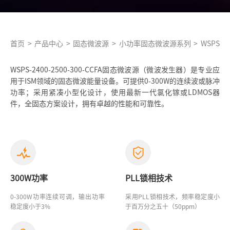
首页
>
产品中心
>
固态微波源
>
小功率固态微波源系列
>
WSPS-24
WSPS-2400-2500-300-CCFA固态微波源（微波发生器）是专业应
用于ISM领域的固态微波能量设备。可提供0-300W的连续波或脉冲
功率；采用紧凑小型化设计，使用最新一代氯化镓或LDMOS器
件，全固态方案设计，拥有卓越的性能和可靠性。
300W功率
PLL锁相技术
0-300W功率连续可调，输出功率
采用PLL锁相技术，频率稳定度小
稳定度小于3%
于百万分之五十（50ppm）