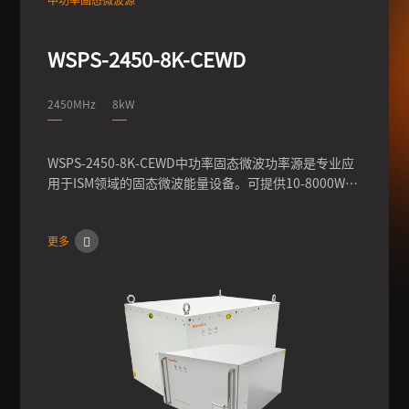
WSPS-2450-8K-CEWD
2450MHz
8kW
WSPS-2450-8K-CEWD中功率固态微波功率源是专业应
用于ISM领域的固态微波能量设备。可提供10-8000W的
连续波或脉冲功率；频率2450MHz，使用最新一代的氮
化镓或LDMOS器件，全固态设计方案，搭配外置隔离
更多
器，可承受较大反射功率，适应各种驻波比发负载应
用。