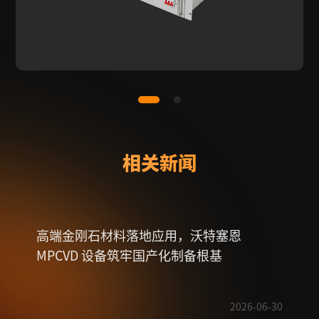
相关新闻
高端金刚石材料落地应用，沃特塞恩
一文
MPCVD 设备筑牢国产化制备根基
2026-06-30