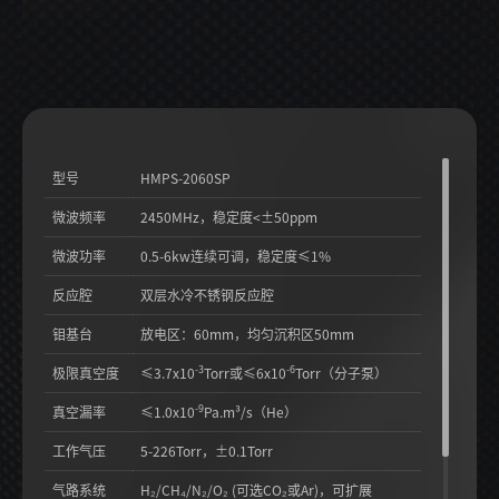
型号
HMPS-2060SP
微波频率
2450MHz，稳定度<±50ppm
微波功率
0.5-6kw连续可调，稳定度≤1%
反应腔
双层水冷不锈钢反应腔
钼基台
放电区：60mm，均匀沉积区50mm
-3
-6
极限真空度
≤3.7x10
Torr或≤6x10
Torr（分子泵）
-9
真空漏率
≤1.0x10
Pa.m³/s（He）
工作气压
5-226Torr，±0.1Torr
气路系统
H₂/CH₄/N₂/O₂ (可选CO₂或Ar)，可扩展