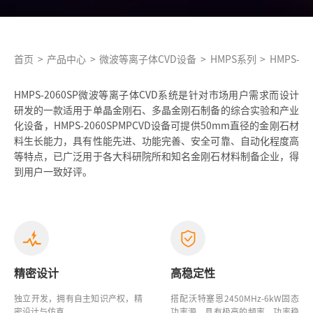
首页
>
产品中心
>
微波等离子体CVD设备
>
HMPS系列
>
HMPS-20
HMPS-2060SP微波等离子体CVD系统是针对市场用户需求而设计
研发的一款适用于单晶金刚石、多晶金刚石制备的综合实验和产业
化设备，HMPS-2060SPMPCVD设备可提供50mm直径的金刚石材
料生长能力，具有性能先进、功能完善、安全可靠、自动化程度高
等特点，已广泛用于各大科研院所和知名金刚石材料制备企业，得
到用户一致好评。
精密设计
高稳定性
独立开发，拥有自主知识产权，精
搭配沃特塞恩2450MHz-6kW固态
密设计与仿真
功率源，具有极高的频率、功率稳