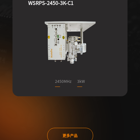
WSRPS-2450-3K-C1
WSRF-04030-ESM
WSRF-05120-ESL
2450MHz
40MHz
60MHz
3kW
3kW
12kW
更多产品