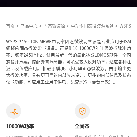
首页
>
产品中心
>
固态微波源
>
中功率固态微波源系列
>
WSPS-2
WSPS-2450-10K-MEWE中功率固态微波功率源是专业应用于ISM
领域的固态微波能量设备。可提供10-10000W的连续波或脉冲功
率；频率2450MHz，使用最新一代的氮化镓或LDMOS器件，全固
态设计方案，搭配外置隔离器，可承受较大反射功率，适应各种驻
波比发负载应用。 相较于模块、小功率固态微波源，由于输出更
大微波功率，具有更可靠的内部散热设计，更多的内部信息及状态
读取功能，可应用工业用电供电，配套水冷（静音高效）。
10000W功率
全固态