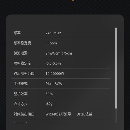
频率
2450MHz
频率稳定度
50ppm
微波泄漏
2mW/cm²@5cm
功率稳定度
-0.5-0.5%
输出功率范围
10-10000W
工作模式
Pluse&CW
整机效率
53%
冷却方式
水冷
射频输出接口
WR340矩形波导，FDP26法兰
结构尺寸
655.5*420*359mm