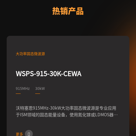
热销产品
大功率固态微波源
WSPS-915-30K-CEWA
915MHz
30kW
沃特塞恩915MHz-30kW大功率固态微波源是专业应用
于ISM领域的固态能量设备，使用氮化镓或LDMOS器
件，频率915MHz，可实现100W-30kW的输出功率的连
续调节，输出相位0-360°的调节，脉冲模式下占空比调
更多
节等。