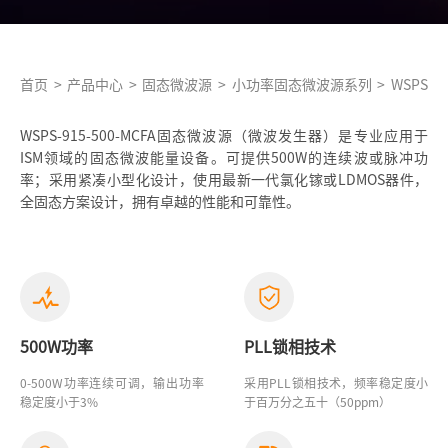
首页
>
产品中心
>
固态微波源
>
小功率固态微波源系列
>
WSPS-91
WSPS-915-500-MCFA固态微波源（微波发生器）是专业应用于
ISM领域的固态微波能量设备。可提供500W的连续波或脉冲功
率；采用紧凑小型化设计，使用最新一代氯化镓或LDMOS器件，
全固态方案设计，拥有卓越的性能和可靠性。
500W功率
PLL锁相技术
0-500W功率连续可调，输出功率
采用PLL锁相技术，频率稳定度小
稳定度小于3%
于百万分之五十（50ppm）