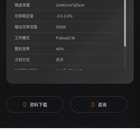
微波泄漏
2mW/cm²@5cm
功率稳定度
-3.0-3.0%
输出功率范围
500W
工作模式
Pulse@CW
整机效率
40%
冷却方式
风冷
射频输出接口
7/16”FEMALE
结构尺寸
525.5*482.6*177mm
资料下载
咨询