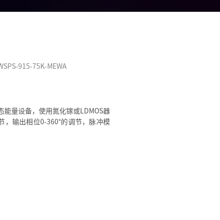
WSPS-915-75K-MEWA
的固态能量设备，使用氮化镓或LDMOS器
调节，输出相位0-360°的调节，脉冲模