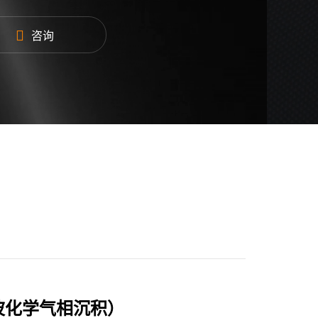
矩形波导，FDP9法兰
咨询
400*2180mm
司销售人员获取
微波化学气相沉积）