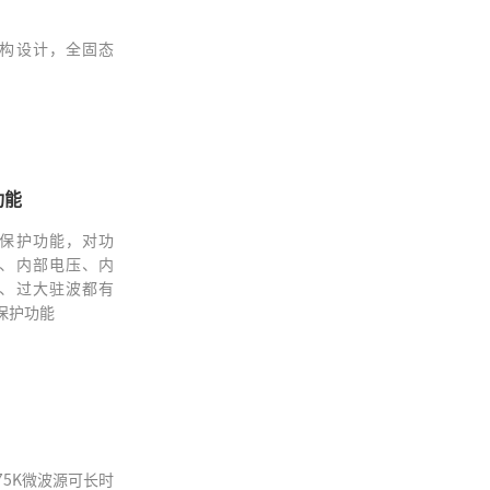
构设计，全固态
功能
保护功能，对功
、内部电压、内
、过大驻波都有
保护功能
75K
微波源
可长时