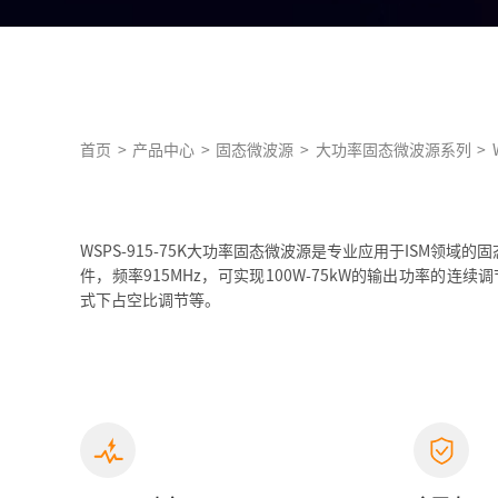
首页
>
产品中心
>
固态微波源
>
大功率固态微波源系列
>
WSPS-915-75K大功率固态微波源是专业应用于ISM领域
件，频率915MHz，可实现100W-75kW的输出功率的连续
式下占空比调节等。