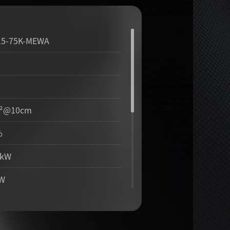
15-75K-MEWA
²@10cm
%
5kW
CW