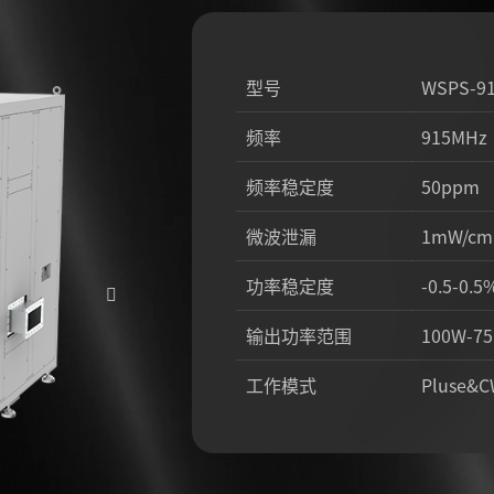
型号
WSPS-9
频率
915MHz
频率稳定度
50ppm
微波泄漏
1mW/cm
功率稳定度
-0.5-0.5
输出功率范围
100W-7
工作模式
Pluse&
整机效率
51%
冷却方式
水冷