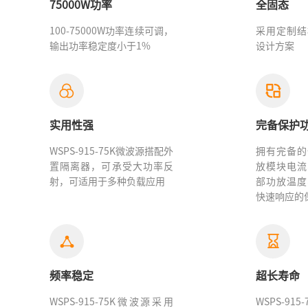
75000W功率
全固态
100-75000W功率连续可调，
采用定制结
输出功率稳定度小于1%
设计方案
实用性强
完备保护
WSPS-915-75K微波源
搭配外
拥有完备的
置隔离器，可承受大功率反
放模块电流
射，可适用于多种负载应用
部功放温度
快速响应的
频率稳定
超长寿命
WSPS-915-75K微波源
采用
WSPS-915-