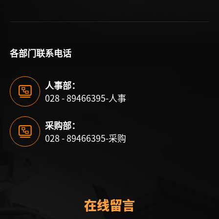
各部门联系电话
人事部：
028 - 89466395-人事
采购部：
028 - 89466395-采购
在线留言