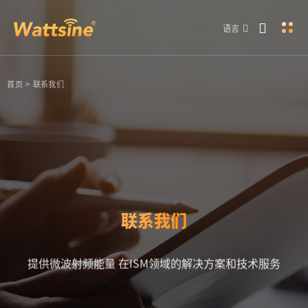
语言
首页
>
联系我们
联系我们
提供微波射频能量 在ISM领域的解决方案和技术服务