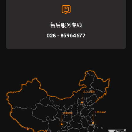
售后服务专线
028 - 85964677
北京办事处
上海办事处
成都总部