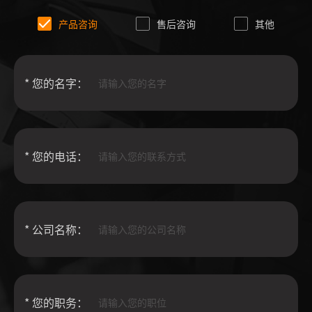
产品咨询
售后咨询
其他
* 您的名字：
* 您的电话：
* 公司名称：
* 您的职务：