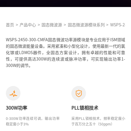
首页
>
产品中心
>
固态微波源
>
固态微波源模块系列
>
WSPS-245
WSPS-2450-300-CMFA固态微波功率源模块是专业应用于ISM领域
的固态微波能量设备。采用紧凑和小型化设计，使用最新一代的氯
化镓或LDMOS器件，全固态方案设计，拥有卓越的性能和可靠
性，可提供高达300W的连续波或脉冲功率，可实现输出功率1-
300W的调节。
300W功率
PLL锁相技术
0-300W功率连续可调，输出功率
采用PLL锁相技术，频率稳定度小
稳定度小于3%
于百万分之五十（50ppm）