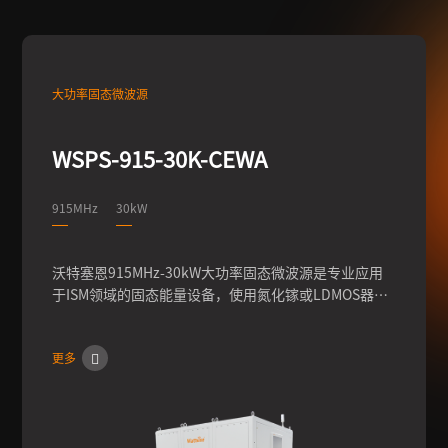
大功率固态微波源
WSPS-915-30K-CEWA
915MHz
30kW
沃特塞恩915MHz-30kW大功率固态微波源是专业应用
于ISM领域的固态能量设备，使用氮化镓或LDMOS器
件，频率915MHz，可实现100W-30kW的输出功率的连
续调节，输出相位0-360°的调节，脉冲模式下占空比调
更多
节等。