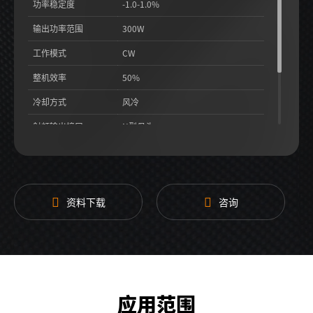
功率稳定度
-1.0-1.0%
输出功率范围
300W
工作模式
CW
整机效率
50%
冷却方式
风冷
射频输出接口
N型母头
结构尺寸
233*102*120.7mm
资料下载
咨询
应用范围