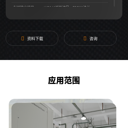
射频输出接口
WR340矩形波导，FDP22法兰
结构尺寸
789*591*359mm
更多参数
请联系我司销售获取详细规格书
资料下载
咨询
应用范围