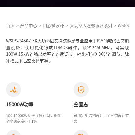
首页
>
产品中心
>
固态微波源
>
大功率固态微波源系列
>
WSPS-24
WSPS-2450-15K大功率固态微波源是专业应用于ISM领域的固态能
量设备，使用氮化镓或LDMOS器件，频率2450MHz，可实现
100W-15kW的输出功率的连续调节，输出相位0-360°的调节，脉
冲模式下占空比调节等。
15000W功率
全固态
100-15000W功率连续可调，输出
采用定制结构设计，全固态设计方
功率稳定度小于1%
案