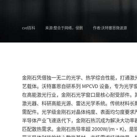
cvd百科
来源:整合于网络，侵删
作者:沃特塞恩微波源
金刚石凭借独一无二的光学、热学综合性能，打通激
艺载体。沃特塞恩自研系列 MPCVD 设备，专为光学
在高能激光行业，金刚石光学窗口是核心耐受部件。
激光器、科研高能光源、雷达光学系统。传统材料长
需配件。光学级金刚石对晶体纯度、表面均匀度要求严
半导体产业飞速迭代下，金刚石热沉成为解决大功率器件
匹配散热需求。金刚石热导率超 2000W/(m・K