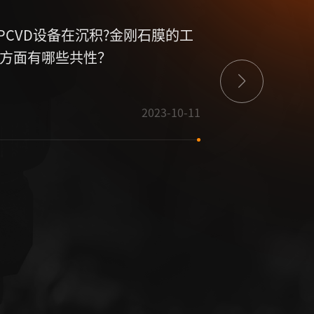
PCVD设备在沉积?金刚石膜的工
mpcvd设
方面有哪些共性？
2023-10-11