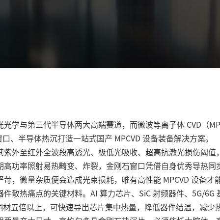
光光学与第三代半导体两大高端赛道，而
微波等离子体 CVD（MP
窗口、半导体热沉打造一站式国产 MPCVD 设备装备解决方案。
其紫外至红外全波段高透光、极低光吸收、超高抗激光损伤阈值
期高功率照射易热畸变、炸裂，金刚石窗口凭借自身优秀导热同
苛，微量杂质便会造成光束损耗，唯有高性能 MPCVD 设备
散热痛点的关键材料。AI 算力芯片、SiC 射频器件、5G/6
)，是铜材五倍以上，可快速导出芯片集中热量，降低器件结温，减