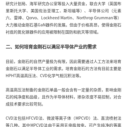
研究计划局、海军研究办公室等投入大量资金，联合大学（英国布
里斯托大学、美国佐治亚理工、斯坦福等）、半导体公司（元素
六、雷神、Qorvo、Lockheed Martin、Northrop Grumman等）
大力推动金刚石基GaN器件的发展。但由于价格高昂，使得金刚石
衬底的氮化镓器件的应用被限制在国防和航天等领域。
二、如何培育金刚石以满足半导体产业的需求
目前，金刚石的自然产量极为有限，因此需要通过人工方法来培育
金刚石以满足半导体工业的需求。培育金刚石的方法有目前主要是
HPHT高温高压法、CVD化学气相沉积法等。
高温高压法制备的金刚石单晶一般会含有一定量的杂质，影响金刚
石的纯净度和品级，且作为半导体材料，掺杂浓度不易控制，对合
成技术要求比较苛刻。
CVD法包括HFCVD法、微波等离子体（
MPCVD
）法、直流喷射法
等几种。其中MPCVD法由于采用无电极放电，可产生纯净的等离