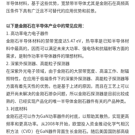
半导体材料，基于这些优势，宽禁带半导体尤其是金刚石在高频高
压条件下具有广泛且不可替代的应用优势和前景。
以下是金刚石在半导体产业中的常见应用：
1. 高功率电力电子器件
金刚石半导体材料的禁带宽度达5.47 eV，热导率是已知半导体材
料中最高的，因而可以满足未来大功率、强电场和抗辐射等方面的
需求，是制作功率半导体器件的理想材料。
2. 深紫外探测器、高能粒子探测器
在深紫外光电子领域，由于金刚石的大禁带宽度、高温工作、耐辐
照特性，在应用于极端条件下的深紫外探测器、高能粒子探测器等
方面有着先天性的优势。也是基于上述的原因，而且在工艺上可以
避开尚未解决的金刚石掺杂问题，所以金刚石探测器是目前比较成
熟的、已经实现产品化的唯一半导体金刚石器件有关的产品种类。
3. 衬底材料
金刚石还可以作为GaN功率器件的衬底，以帮助其散热，实现更高
频率和更高功率。从2008年开始，欧盟投入资金推动化学气相沉
积方法（CVD）在GaN器件背面生长金刚石。随后美国国防部高级