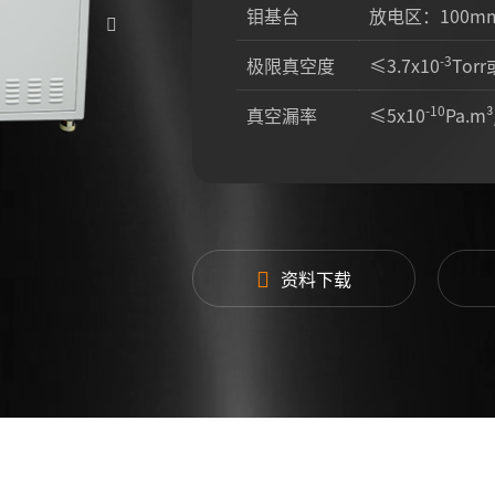
钼基台
放电区：100m
-3
极限真空度
≤3.7x10
Tor
-10
真空漏率
≤5x10
Pa.m
工作气压
8-220Torr，±0
气路系统
H₂/CH₄/N₂/O
测温系统
300~1400℃(
资料下载
控制系统
PLC控制，手