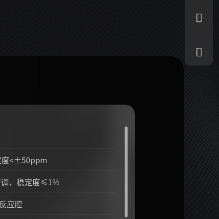
定度<±50ppm
续可调，稳定度≤1%
反应腔