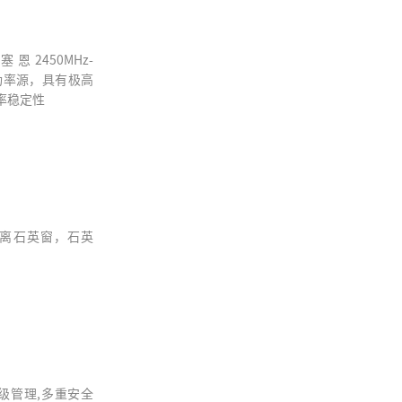
恩2450MHz-
态功率源，具有极高
率稳定性
离石英窗，石英
级管理,多重安全