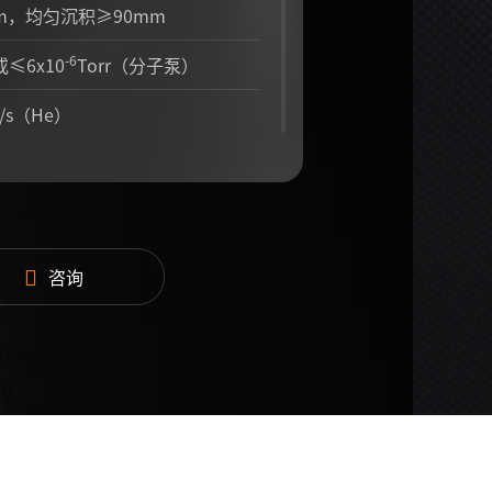
m，均匀沉积≥90mm
-6
r或≤6x10
Torr（分子泵）
³/s（He）
.1Torr
₂ (可选CO₂或Ar)，可扩展
单色)或双色600~1800℃
咨询
动/自动控制，多重安全联锁