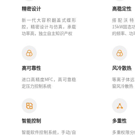
精密设计
高稳定性
新一代大容积翻盖式蝶形
搭配沃特塞
腔，精密设计与仿真，承载
15kW固
功率高，独立自主知识产权
的频率、功
高可靠性
风冷散热
进口高精度MFC，高可靠稳
等离子体远
定压力控制系统
窗风冷散热
智能控制
多重性
智能软件控制系统，手动/自
多重权限分