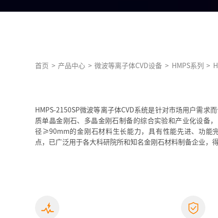
首页
>
产品中心
>
微波等离子体CVD设备
>
HMPS系列
>
H
HMPS-2150SP微波等离子体CVD系统是针对市场用户需
质单晶金刚石、多晶金刚石制备的综合实验和产业化设备，HMPS
径≥90mm的金刚石材料生长能力，具有性能先进、功能
点，已广泛用于各大科研院所和知名金刚石材料制备企业，