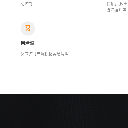
动控制
联锁，多重
板程控升降
易清理
反应腔副产沉积物容易清理