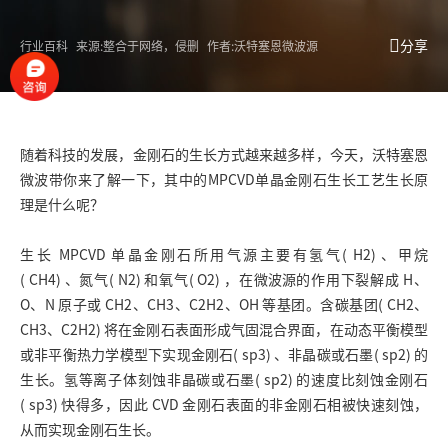
分享
行业百科
来源:整合于网络，侵删
作者:沃特塞恩微波源
随着科技的发展，金刚石的生长方式越来越多样，今天，沃特塞恩
微波带你来了解一下，其中的MPCVD单晶金刚石生长工艺生长原
理是什么呢？
生长 MPCVD 单晶金刚石所用气源主要有氢气( H2) 、甲烷
( CH4) 、氮气( N2) 和氧气( O2) ，在
微波源
的作用下裂解成 H、
O、N 原子或 CH2、CH3、C2H2、OH 等基团。含碳基团( CH2、
CH3、C2H2) 将在金刚石表面形成气固混合界面，在动态平衡模型
或非平衡热力学模型下实现金刚石( sp3) 、非晶碳或石墨( sp2) 的
生长。氢等离子体刻蚀非晶碳或石墨( sp2) 的速度比刻蚀金刚石
( sp3) 快得多，因此 CVD 金刚石表面的非金刚石相被快速刻蚀，
从而实现金刚石生长。