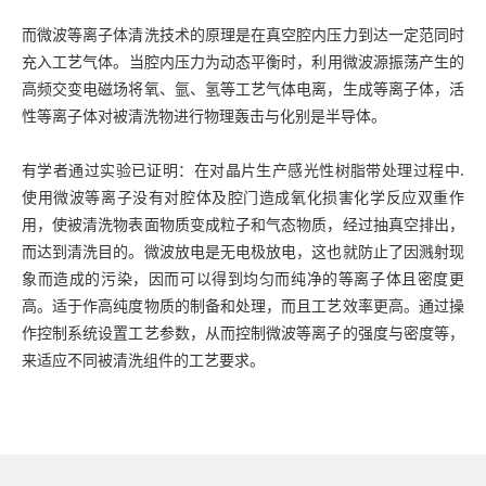
而微波等离子体清洗技术的原理是在真空腔内压力到达一定范同时
充入工艺气体。当腔内压力为动态平衡时，利用
微波源
振荡产生的
高频交变电磁场将氧、氩、氢等工艺气体电离，生成等离子体，活
性等离子体对被清洗物进行物理轰击与化别是半导体。
有学者通过实验已证明：在对晶片生产感光性树脂带处理过程中.
使用微波等离子没有对腔体及腔门造成氧化损害化学反应双重作
用，使被清洗物表面物质变成粒子和气态物质，经过抽真空排出，
而达到清洗目的。微波放电是无电极放电，这也就防止了因溅射现
象而造成的污染，因而可以得到均匀而纯净的等离子体且密度更
高。适于作高纯度物质的制备和处理，而且工艺效率更高。通过操
作控制系统设置工艺参数，从而控制微波等离子的强度与密度等，
来适应不同被清洗组件的工艺要求。