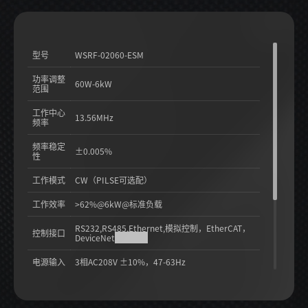
型号
WSRF-02060-ESM
功率调整
60W-6kW
范围
工作中心
13.56MHz
频率
频率稳定
±0.005%
性
工作模式
CW（PILSE可选配）
工作效率
>62%@6kW@标准负载
RS232,RS485,Ethernet,模拟控制，EtherCAT，
控制接口
DeviceNet
（选配）
电源输入
3相AC208V ±10%，47-63Hz
射频输出
7/16母头或LC母头
接口