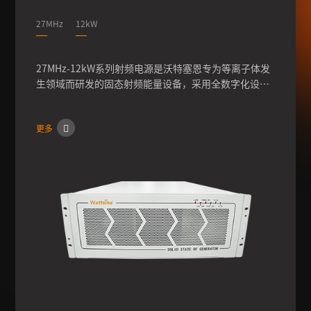
27MHz
12kW
27MHz-12kW系列射频电源是沃特塞恩专为等离子体发
生领域而研发的固态射频能量设备，采用全数字化设
计，通过快速频率条件，可实现输出功率的高稳定性、
高可靠性，可快速配置客户机台，满足客户的多种配置
更多
需求。