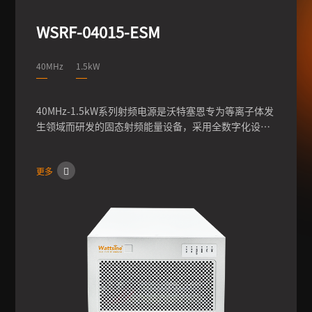
WSRF-04015-ESM
40MHz
1.5kW
40MHz-1.5kW系列射频电源是沃特塞恩专为等离子体发
生领域而研发的固态射频能量设备，采用全数字化设
计，通过快速频率条件，可实现输出功率的高稳定性、
高可靠性，可快速配置客户机台，满足客户的多种配置
更多
需求。