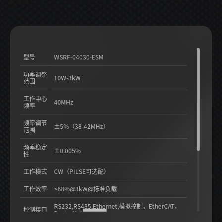
型号
WSRF-04030-ESM
功率调整
10W-3kW
范围
工作中心
40MHz
频率
频率调节
±5%（38-42MHz）
范围
频率稳定
±0.005%
性
工作模式
CW（PILSE可选配）
工作效率
>68%@3kW@标准负载
RS232,RS485,Ethernet,模拟控制，EtherCAT，
控制接口
DeviceNet
（选配）