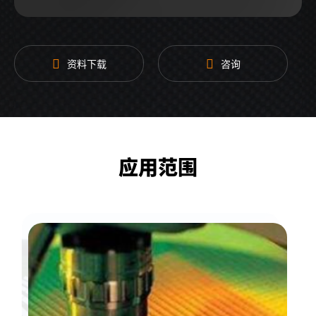
电源输入
3相AC208V ±10%，47-63Hz
射频输出
HN母头
接口
资料下载
咨询
冷却方式
水冷为主，风冷为辅
更多参数
请联系我司销售人员获取
应用范围