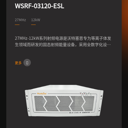
WSRF-03120-ESL
27MHz
12kW
27MHz-12kW系列射频电源是沃特塞恩专为等离子体发
生领域而研发的固态射频能量设备，采用全数字化设
计，通过快速频率条件，可实现输出功率的高稳定性、
高可靠性，可快速配置客户机台，满足客户的多种配置
更多
需求。