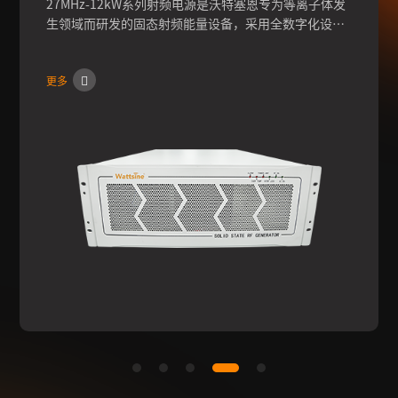
27MHz-12kW系列射频电源是沃特塞恩专为等离子体发
生领域而研发的固态射频能量设备，采用全数字化设
计，通过快速频率条件，可实现输出功率的高稳定性、
高可靠性，可快速配置客户机台，满足客户的多种配置
更多
需求。