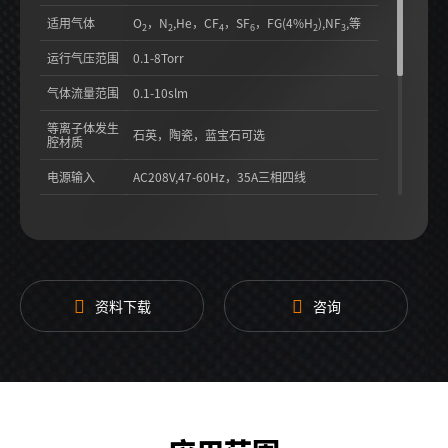
适用气体
O
，N
,He，CF
，SF
，FG(4%H
),NF
,等
2
2
4
6
2
3
运行气压范围
0.1-8Torr
气体流量范围
0.1-10slm
等离子体发生
石英，陶瓷，蓝宝石可选
腔材质
电源输入
AC208V,47-60Hz，35A三相四线
循环水冷,8L/min，18-25℃，1/2"快速接口
冷却方式
（固态微波源部分）
循环水冷,3L/min，18-25℃（电源部分）
通信方式
模拟接口，串口通信，Ethercat
资料下载
咨询
等离子输出端
ISO-K63/KF40
口