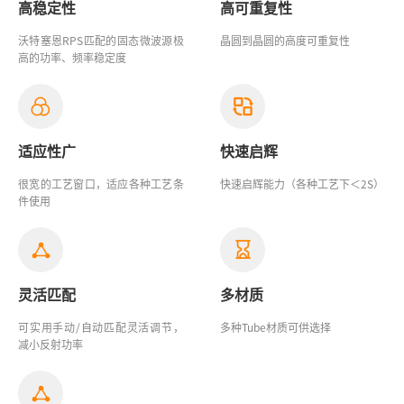
高稳定性
高可重复性
沃特塞恩RPS匹配的固态微波源极
晶圆到晶圆的高度可重复性
高的功率、频率稳定度
适应性广
快速启辉
很宽的工艺窗口，适应各种工艺条
快速启辉能力（各种工艺下＜2S）
件使用
灵活匹配
多材质
可实用手动/自动匹配灵活调节，
多种Tube材质可供选择
减小反射功率