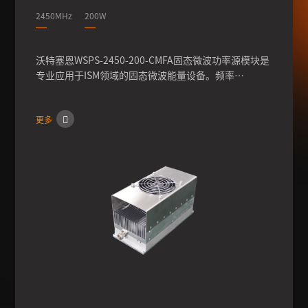
2450MHz
200W
沃特塞恩WSPS-2450-200-CMFA固态微波功率源模块是
专业应用于ISM领域的固态微波能量设备。频率
2450MHz，全固态方案设计，拥有卓越的性能和可靠
性，可提供高达200W的连续波或脉冲功率，可实现输出
更多
功率1-200W的调节。