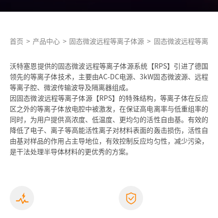
首页
>
产品中心
>
固态微波远程等离子体源
>
固态微波远程等离子
沃特塞恩提供的固态微波远程等离子体源系统【RPS】引进了德国
领先的等离子体技术，主要由AC-DC电源、3kW固态微波源、远程
等离子腔、微波传输波导及隔离器组成。
因固态微波远程等离子体源【RPS】的特殊结构，等离子体在反应
区之外的等离子体放电腔中被激发，在保证高电离率与低重组率的
同时，为用户提供高浓度、低温度、更均匀的活性自由基。有效的
降低了电子、离子等高能活性离子对材料表面的轰击损伤，活性自
由基对样品的作用占主导地位，有效控制反应均匀性，减少污染，
是干法处理半导体材料的更优秀的方案。