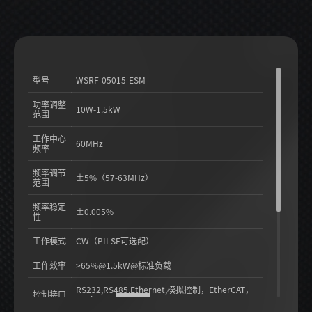
型号
WSRF-05015-ESM
功率调整
10W-1.5kW
范围
工作中心
60MHz
频率
频率调节
±5%（57-63MHz）
范围
频率稳定
±0.005%
性
工作模式
CW（PILSE可选配）
工作效率
>65%@1.5kW@标准负载
RS232,RS485,Ethernet,模拟控制，EtherCAT，
控制接口
DeviceNet
（选配）