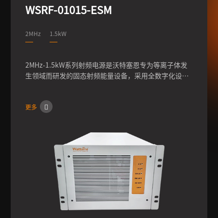
WSRF-01015-ESM
2MHz
1.5kW
2MHz-1.5kW系列射频电源是沃特塞恩专为等离子体发
生领域而研发的固态射频能量设备，采用全数字化设
计，通过快速频率条件，可实现输出功率的高稳定性、
高可靠性，可快速配置客户机台，满足客户的多种配置
更多
需求。