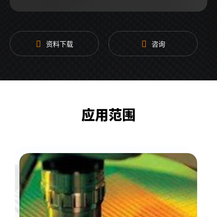
电源输入
3相AC208V ±10%，47-63Hz
射频输出
HN母头
接口
资料下载
咨询
冷却方式
水冷为主，风冷为辅
更多参数
请联系我司销售人员获取
应用范围