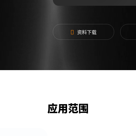
工作模式
CW（PILSE可选配
工作效率
>68%@3kW@标
RS232,RS485,Et
资料下载
控制接口
DeviceNet
（选配）
电源输入
3相AC208V ±10%
射频输出
HN母头
接口
冷却方式
水冷为主，风冷为
更多参数
请联系我司销售人
应用范围