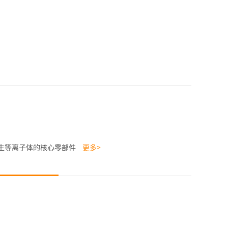
生等离子体的核心零部件
更多>
光伏行业，可以提高太阳能光伏系统的转换