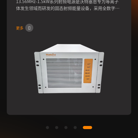
13.56MHz-1.5kW系列射频电源是沃特塞恩专为等离子
体发生领域而研发的固态射频能量设备，采用全数字化
设计，通过快速频率条件，可实现输出功率的高稳定
性、高可靠性，可快速配置客户机台，满足客户的多种
更多
配置需求。