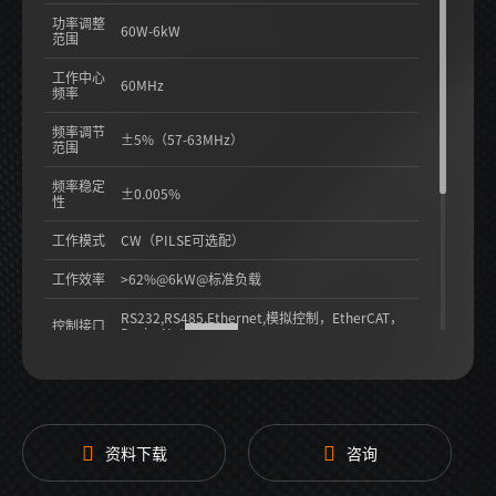
功率调整
60W-6kW
范围
工作中心
60MHz
频率
频率调节
±5%（57-63MHz）
范围
频率稳定
±0.005%
性
工作模式
CW（PILSE可选配）
工作效率
>62%@6kW@标准负载
RS232,RS485,Ethernet,模拟控制，EtherCAT，
控制接口
DeviceNet
（选配）
电源输入
3相AC208V ±10%，47-63Hz
射频输出
HN母头
接口
资料下载
咨询
冷却方式
水冷为主，风冷为辅