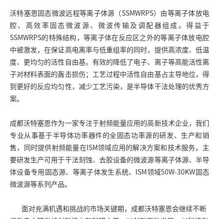
沃特塞恩固态微波远程等离子体源（SSMWRPS）由等离子体放电
腔、高效率固态微波源、微波传输及调配器组成。得益于
SSMWRPS的特殊结构，等离子体在反应区之外的等离子体放电腔
中被激发，在保证高电离率与低重组率的同时，提供高浓度、低温
度、更均匀的活性自由基。有效的降低了电子、离子等高能活性离
子对材料表面的轰击损伤；工艺过程中活性自由基占主导地位，得
到更好的反应均匀性，减少工艺污染，是半导体干法处理的优秀方
案。
成都沃特塞恩作为一家专注于射频能量应用的高新技术企业，我们
专业从事基于半导体功率器件的全固态功率源的研发、生产和销
售，同时提供射频能量在ISM领域应用的解决方案和技术服务。主
要研发生产可用于干法刻蚀、去胶设备的微波源等离子体源、半导
体设备专用固态源、等离子体发生系统、ISM领域50W-30KW固态
微波源等系列产品。
面对充满机遇和挑战的市场关键期，成都沃特塞恩会继续不断