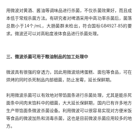
用微波对黄酒、酱油等调味品进行杀菌，不仅杀菌效果好，而且成
本低于常规杀菌方法。有研究者对啤酒采用中高功率杀菌后，菌落
总数小于14个/mL，大肠菌群未检出，符合国标GB4927-85的要
求。微波还可以对高粘度液体食品进行杀菌处理。
三、微波杀菌可用于粮油制品的加工处理中
微波具有很强的穿透力，因此用微波焙烤蛋糕、面包等食品，可在
烘烤的同时杀死制品内部细菌，防止发霉，延长保鲜期。
利用微波杀菌可以有效地对带馅面条进行杀菌处理，尤其是能杀死
面条中间肉末馅料中的细菌，大大延长保鲜期，国内已有许多地方
生产带馅面条微波杀菌设备。利用微波可以很容易实现对方便米饭
等食品的微波加热和消毒杀菌，这也是目前微波杀菌应用较多的地
方。