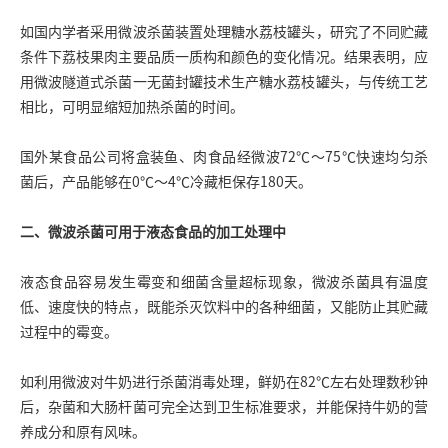
如国内学者采用微波杀菌装置处理糖水荔枝罐头，研究了不同贮藏
条件下荔枝果肉主要品质一质构和颜色的变化情况。结果表明，应
用微波隧道式杀菌一无菌封罐技术生产糖水荔枝罐头，与传统工艺
相比，可明显缩短加热杀菌的时间。
国外某食品公司将盒装鱼、肉食品经微波72℃～75℃快速均匀杀
菌后，产品能够在0℃～4℃冷藏柜保存180天。
二、微波杀菌可用于液态食品的加工处理中
液态食品容易发生霉变和细菌含量超标现象，微波杀菌具有温度
低、速度快的特点，既能杀灭饮料中的各种细菌，又能防止其贮藏
过程中的霉变。
如利用微波对牛奶进行杀菌消毒处理，鲜奶在82℃左右处理数秒钟
后，杂菌和大肠杆菌可完全达到卫生标准要求，并能保持牛奶的营
养成分和原有风味。