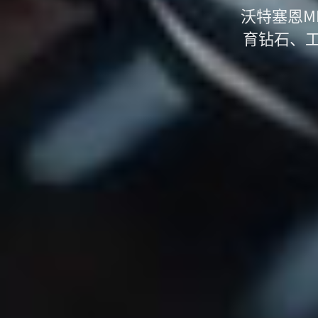
沃特塞恩M
育钻石、