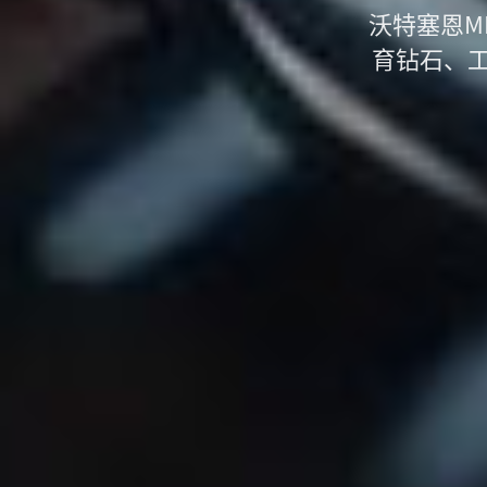
沃特塞恩M
育钻石、