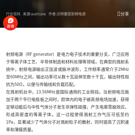
分享
行业百科
来源:wattsine
作者:沃特塞恩射频电源
射频电源
（RF generator）是电力电子技术的重要分支，广泛应用
于等离子体工艺、半导体制造和材料处理等领域。在典型的溅射系
统中，射频电源输出正弦波或脉冲波形，工作频率通常介于2MHz
至60MHz之间，输出功率可从数十瓦延伸至数十千瓦，输出特性阻
抗为50Ω，以便与传输线和负载匹配。
在溅射机台中，13.56MHz是国际通用的工业频段。当射频电压施
加于两个平行电极板之间时，腔体内的电子被高频电场加速，获得
足够动能后与中性气体分子发生非弹性碰撞，产生电离雪崩效应，
形成高密度的等离子体。这一过程使得溅射工作气压可低至约
1Pa，显著减少了气体分子对溅射粒子的散射，同时提高了沉积速
率和薄膜质量。