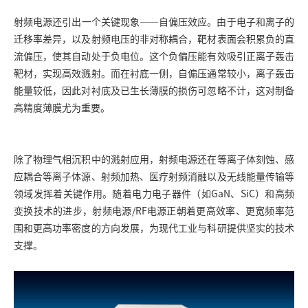
射频电源还引出一个关键现象——自偏压效应。由于电子和离子的
迁移率差异，以及射频电压的非对称耦合，靶材表面会积累负的直
流偏压，使其自动处于负电位。这个负偏压能有效吸引正离子轰击
靶材，实现高效溅射。而在衬底一侧，自偏压通常较小，离子轰击
能量较低，因此对衬底及已生长薄膜的损伤可忽略不计，这对制备
高精度薄膜尤为重要。
除了物理气相沉积中的溅射应用，射频电源还在等离子体刻蚀、感
应耦合等离子体源、射频加热、医疗射频消融以及无线能量传输等
领域发挥着关键作用。随着电力电子器件（如GaN、SiC）和高频
变换技术的进步，射频电源/RF电源正朝着更高效率、更宽频率范
围和更高功率密度的方向发展，为现代工业与科研提供坚实的技术
支撑。