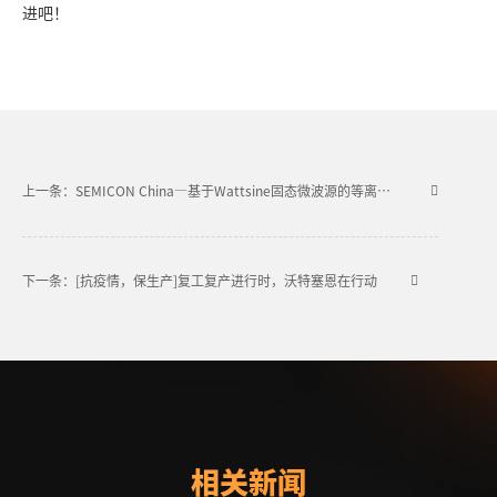
进吧！
上一条：SEMICON China—基于Wattsine固态微波源的等离子体源备受关注
下一条：[抗疫情，保生产]复工复产进行时，沃特塞恩在行动
相关新闻