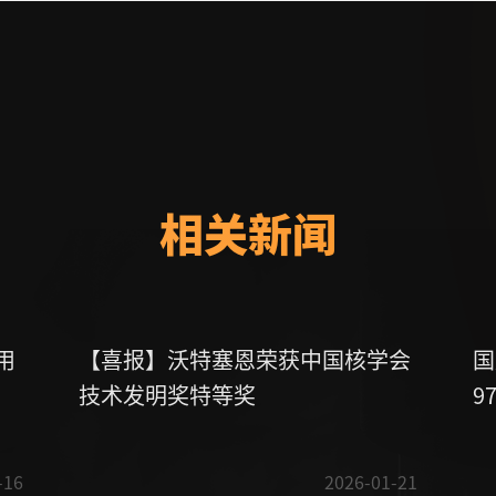
相关新闻
用
【喜报】沃特塞恩荣获中国核学会
国
技术发明奖特等奖
9
石
-16
2026-01-21