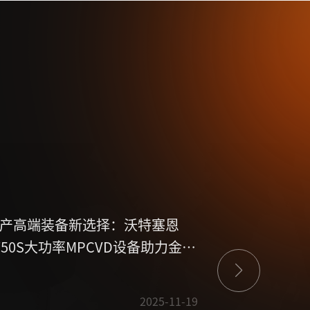
产高端装备新选择：沃特塞恩
喜讯！沃特
750S大功率MPCVD设备助力金刚
设计中心认
产业发展
2025-11-19