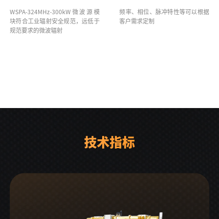
WSPA-324MHz-300kW微波源模
频率、相位、脉冲特性等可以根据
块符合工业辐射安全规范，远低于
客户需求定制
规范要求的微波辐射
技术指标