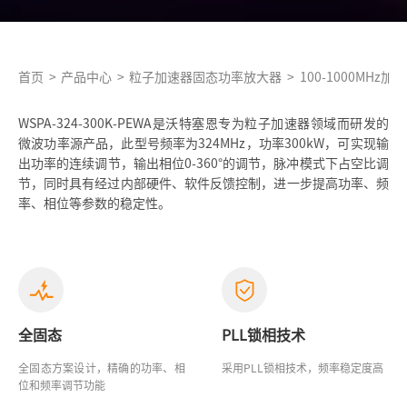
首页
>
产品中心
>
粒子加速器固态功率放大器
>
100-1000MHz
WSPA-324-300K-PEWA是沃特塞恩专为粒子加速器领域而研发的
微波功率源产品，此型号频率为324MHz，功率300kW，可实现输
出功率的连续调节，输出相位0-360°的调节，脉冲模式下占空比调
节，同时具有经过内部硬件、软件反馈控制，进一步提高功率、频
率、相位等参数的稳定性。
全固态
PLL锁相技术
全固态方案设计，精确的功率、相
采用PLL锁相技术，频率稳定度高
位和频率调节功能