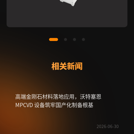
相关新闻
高端金刚石材料落地应用，沃特塞恩
一文
MPCVD 设备筑牢国产化制备根基
2026-06-30