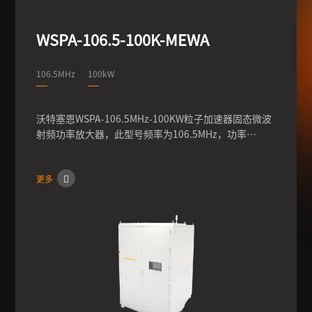
WSPA-162.5-150K-PEFA
162.5MHz
150kW
沃特塞恩WSPA-162.5MHz-150KW粒子加速器固态射频
功率放大器，此型号频率为162.5MHz，功率150kW，
可实现输出功率的连续调节，输出相位0-360°的调节，
脉冲模式下占空比调节，沃特塞恩专为粒子加速器领域
更多
研发定制不同频率、功率的微波射频功率源。