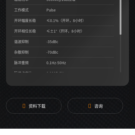
工作模式
Pulse
开环幅度长稳
≤0.1%（开环，8小时）
开环相位长稳
≤±1°（开环，8小时）
谐波抑制
-35dBc
杂散抑制
-70dBc
脉冲重频
0.1Hz-50Hz
脉冲占空比
0.0005-6%
脉冲顶降
≤3%
射频微波泄漏
0.1mW/cm²@5cm
冷却方式
水冷
资料下载
咨询
更多参数
请电联我司获取详细技术规格书