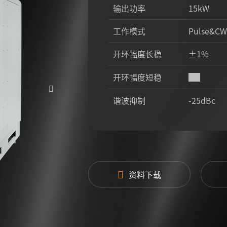
输出功率
15kW
工作模式
Pulse&CW
开环幅度长稳
±1%
开环幅度短稳
±1°
谐波抑制
-25dBc
杂散抑制
-60dBc
脉冲重频
10Hz-100
脉冲占空比
1-100%
资料下载
整机效率
55%
脉冲顶降
5%