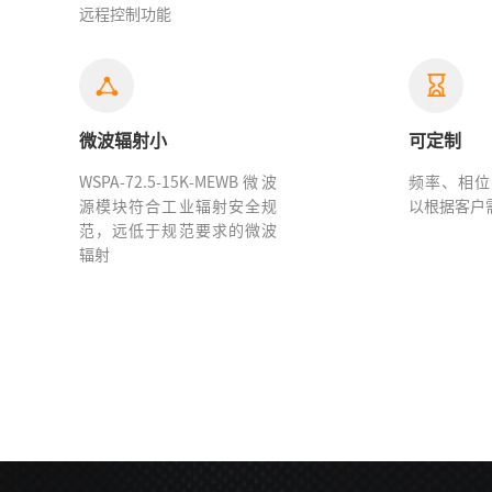
远程控制功能
微波辐射小
可定制
WSPA-72.5-15K-MEWB微波
频率、相位
源模块符合工业辐射安全规
以根据客户
范，远低于规范要求的微波
辐射