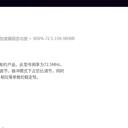
Hz加速器固态功放
>
WSPA-72.5-15K-MEWB
研发的产品，此型号频率为72.5MHz，
°的调节，脉冲模式下占空比调节，同时
、相位等参数的稳定性。