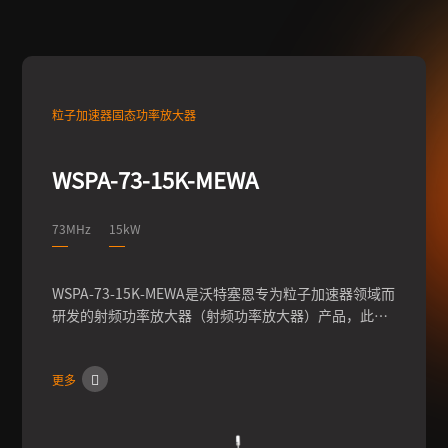
粒子加速器固态功率放大器
WSPA-73-15K-MEWA
73MHz
15kW
WSPA-73-15K-MEWA是沃特塞恩专为粒子加速器领域而
研发的射频功率放大器（射频功率放大器）产品，此型
号频率为73MHz，功率15kW，可实现输出功率的连续
调节，输出相位0-360°的调节，脉冲模式下占空比调
更多
节，同时具有经过内部硬件、软件反馈控制，进一步提
高功率、频率、相位等参数的稳定性。