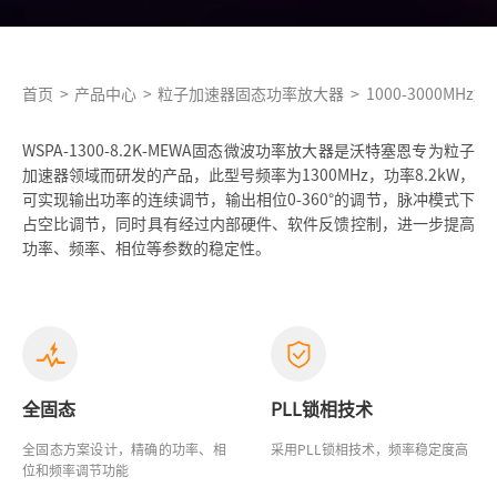
首页
>
产品中心
>
粒子加速器固态功率放大器
>
1000-3000MH
WSPA-1300-8.2K-MEWA固态微波功率放大器是沃特塞恩专为粒子
加速器领域而研发的产品，此型号频率为1300MHz，功率8.2kW，
可实现输出功率的连续调节，输出相位0-360°的调节，脉冲模式下
占空比调节，同时具有经过内部硬件、软件反馈控制，进一步提高
功率、频率、相位等参数的稳定性。
全固态
PLL锁相技术
全固态方案设计，精确的功率、相
采用PLL锁相技术，频率稳定度高
位和频率调节功能