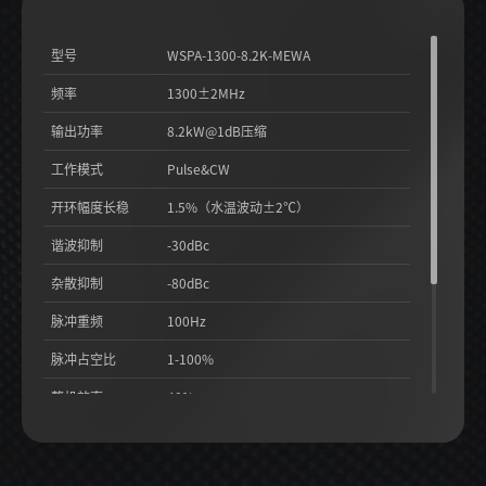
型号
WSPA-1300-8.2K-MEWA
频率
1300±2MHz
输出功率
8.2kW@1dB压缩
工作模式
Pulse&CW
开环幅度长稳
1.5%（水温波动±2℃）
谐波抑制
-30dBc
杂散抑制
-80dBc
脉冲重频
100Hz
脉冲占空比
1-100%
整机效率
40%
射频微波泄漏
0.1mW/cm²@5cm
冷却方式
水冷