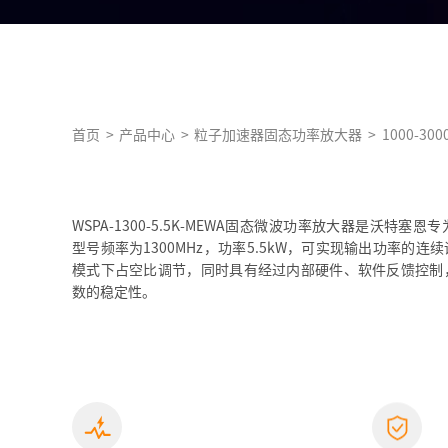
首页
>
产品中心
>
粒子加速器固态功率放大器
>
1000-3
WSPA-1300-5.5K-MEWA固态微波功率放大器是沃特
型号频率为1300MHz，功率5.5kW，可实现输出功率的连续
模式下占空比调节，同时具有经过内部硬件、软件反馈控制
数的稳定性。