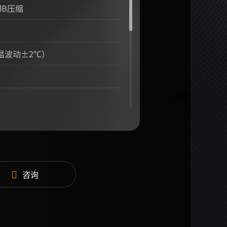
1dB压缩
水温波动±2℃）
咨询
m²@5cm