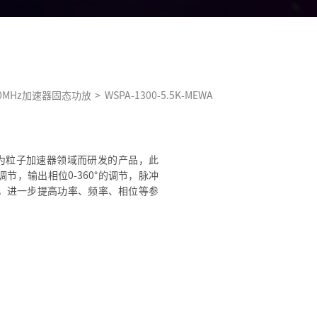
000MHz加速器固态功放
>
WSPA-1300-5.5K-MEWA
塞恩专为粒子加速器领域而研发的产品，此
调节，输出相位0-360°的调节，脉冲
，进一步提高功率、频率、相位等参