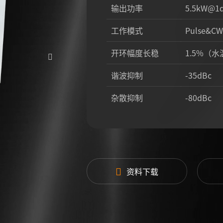
输出功率
5.5kW@
工作模式
Pulse&CW
开环幅度长稳
1.5%（
谐波抑制
-35dBc
杂散抑制
-80dBc
脉冲重频
10Hz
脉冲占空比
0.1-100%
整机效率
45%
资料下载
射频微波泄漏
0.1mW/c
冷却方式
水冷