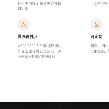
具有本地控制和多种远程控
可长时间稳
制功能
微波辐射小
可定制
WSPA-1300-5.5K微波源模块
频率、相位
符合工业辐射安全规范，远
以根据客户
低于规范要求的微波辐射