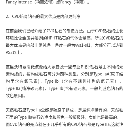
Fancy Intense（艳丽浓郁）或Fancy（艳丽）。
2、CVD培育钻石的最大优点是内部更纯净
在前面我们已经介绍了CVD钻石的制造方法。由于CVD钻石的生长
环境比含金属共溶剂的HPHT钻石的气体含量高，所以CVD钻石的
最大优点是内部非常纯净。净度一般为vvs1-si1，大部分可以达到
VS2以上.
这里沃特塞恩微波源给大家普及一些专业知识:钻石是由不同的元
素构成的，按构成钻石可分为四种类型，分别是Type IaA(原子结
构里含有氮元素)，Type Ib（含有不规则排列的氮元素），
Type IIa(纯净碳元素)，Type IIb(含有硼元素，一般的蓝色钻石的
致色原因)。
天然钻石里Type IIa全都是碳原子组成，是最纯净稀有的，天然钻
石里的Type IIa钻石的净度和颜色一般都极好，卖价也是最高的。
而CVD钻石的亮点就在于几乎所有的CVD钻石都是Type IIa,这就注