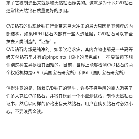
定了它被制造出来就是和天然钻石媲美的。这就是为什么CVD钻石
通常比天然钻石质量更好的原因。
CVD钻石的出现给钻石行业带来巨大冲击的最大原因是其纯粹的内
部结构。如果HPHT钻石内部有一些人造证据，CVD钻石可以完全
抹去人类制造的“证据”。
CVD钻石内部是纯净的。如果吹毛求疵，其内含物也都是一些高等
级天然钻石里才有的pinpoints（极小的黑色点），在显微镜下想
识别这种差异是极其困难的。目前，世界上能够检测CVD钻石的两
个权威机构是GIA（美国宝石研究所）和IGI（国际宝石研究所）
值得注意的是，随着CVD钻石的诞生，许多不择手段的商人购买了
许多大克拉CVD钻石，并将其送到一个小型测试站，制作天然钻石
证书，然后以同样的价格出售天然钻石。用户在购买钻石时必须小
心，不要浪费金钱。