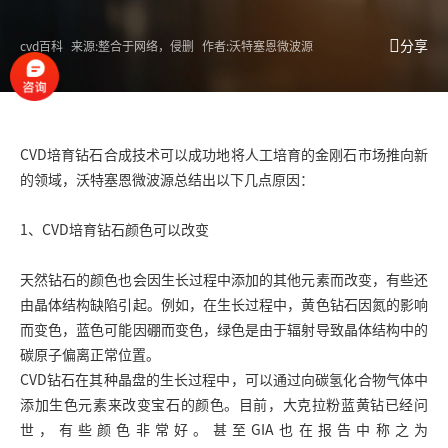
分享
cvd百科
来源:整合于网络，侵删
作者:沃特塞恩微波源
CVD培育钻石合成技术可以成功地将人工培育的金刚石市场推向新
的领域，沃特塞恩
微波源
总结出以下几点原因：
1、
CVD培育钻石
颜色可以改变
天然钻石的颜色也会因生长过程中添加的其他元素而改变，有些还
由晶体结构缺陷引起。例如，在生长过程中，黄色钻石因氮的影响
而变色，蓝色可能因硼而变色，绿色是由于辐射导致晶体结构中的
碳原子偏离正常位置。
CVD钻石在其种晶盘的生长过程中，可以通过向碳氢化合物气体中
添加生色元素来改变宝石的颜色。目前，大克拉粉蓝黄钻已经问
世，有些颜色非常好。甚至GIA也在报告中称之为