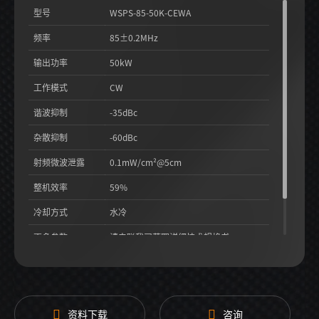
型号
WSPS-85-50K-CEWA
频率
85±0.2MHz
输出功率
50kW
工作模式
CW
谐波抑制
-35dBc
杂散抑制
-60dBc
射频微波泄露
0.1mW/cm²@5cm
整机效率
59%
冷却方式
水冷
更多参数
请电联我司获取详细技术规格书
资料下载
咨询