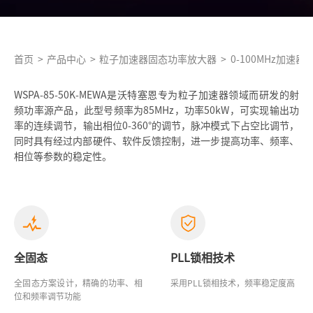
首页
>
产品中心
>
粒子加速器固态功率放大器
>
0-100MHz加速
WSPA-85-50K-MEWA是沃特塞恩专为粒子加速器领域而研发的射
频功率源产品，此型号频率为85MHz，功率50kW，可实现输出功
率的连续调节，输出相位0-360°的调节，脉冲模式下占空比调节，
同时具有经过内部硬件、软件反馈控制，进一步提高功率、频率、
相位等参数的稳定性。
全固态
PLL锁相技术
全固态方案设计，精确的功率、相
采用PLL锁相技术，频率稳定度高
位和频率调节功能