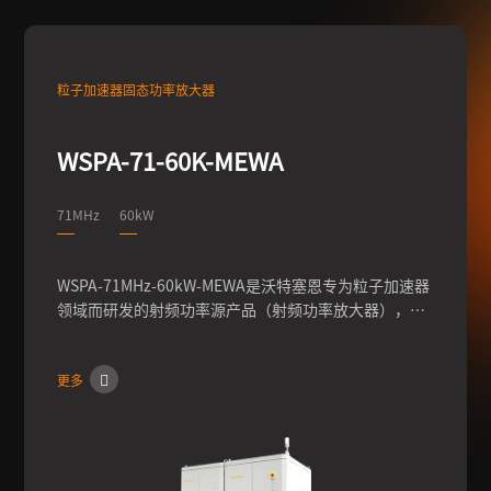
粒子加速器固态功率放大器
WSPA-71-60K-MEWA
71MHz
60kW
WSPA-71MHz-60kW-MEWA是沃特塞恩专为粒子加速器
领域而研发的射频功率源产品（射频功率放大器），此
型号频率为71MHz，功率60kW，可实现输出功率的连
续调节，输出相位0-360°的调节，脉冲模式下占空比调
更多
节，同时具有经过内部硬件、软件反馈控制，进一步提
高功率、频率、相位等参数的稳定性。