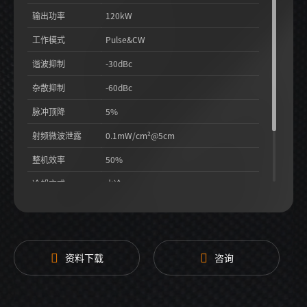
输出功率
120kW
工作模式
Pulse&CW
谐波抑制
-30dBc
杂散抑制
-60dBc
脉冲顶降
5%
射频微波泄露
0.1mW/cm²@5cm
整机效率
50%
冷却方式
水冷
更多参数
请电联我司获取详细技术规格书
资料下载
咨询