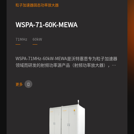
粒子加速器固态功率放大器
WSPA-71-60K-MEWA
71MHz
60kW
WSPA-71MHz-60kW-MEWA是沃特塞恩专为粒子加速器
领域而研发的射频功率源产品（射频功率放大器），此
型号频率为71MHz，功率60kW，可实现输出功率的连
续调节，输出相位0-360°的调节，脉冲模式下占空比调
更多
节，同时具有经过内部硬件、软件反馈控制，进一步提
高功率、频率、相位等参数的稳定性。