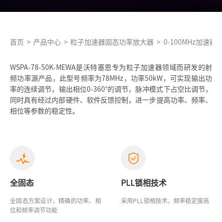
首页
>
产品中心
>
粒子加速器固态功率放大器
>
0-100MHz加速
WSPA-78-50K-MEWA是沃特塞恩专为粒子加速器领域而研发的射
频功率源产品，此型号频率为78MHz，功率50kW，可实现输出功
率的连续调节，输出相位0-360°的调节，脉冲模式下占空比调节，
同时具有经过内部硬件、软件反馈控制，进一步提高功率、频率、
相位等参数的稳定性。
全固态
PLL锁相技术
全固态方案设计，精确的功率、相
采用PLL锁相技术，频率稳定度高
位和频率调节功能