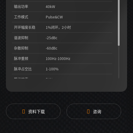
输出功率
40kW
工作模式
Pulse&CW
开环幅度长稳
1%闭环，2小时
谐波抑制
-25dBc
杂散抑制
-60dBc
脉冲重频
100Hz-1000Hz
脉冲占空比
1-100%
整机效率
54%
脉冲顶降
5%
冷却方式
水冷
更多参数
请电联我司获取详细技术规格书
资料下载
咨询