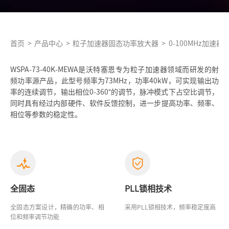
首页
>
产品中心
>
粒子加速器固态功率放大器
>
0-100MHz加速
WSPA-73-40K-MEWA是沃特塞恩专为粒子加速器领域而研发的射
频功率源产品，此型号频率为73MHz，功率40kW，可实现输出功
率的连续调节，输出相位0-360°的调节，脉冲模式下占空比调节，
同时具有经过内部硬件、软件反馈控制，进一步提高功率、频率、
相位等参数的稳定性。
全固态
PLL锁相技术
全固态方案设计，精确的功率、相
采用PLL锁相技术，频率稳定度高
位和频率调节功能