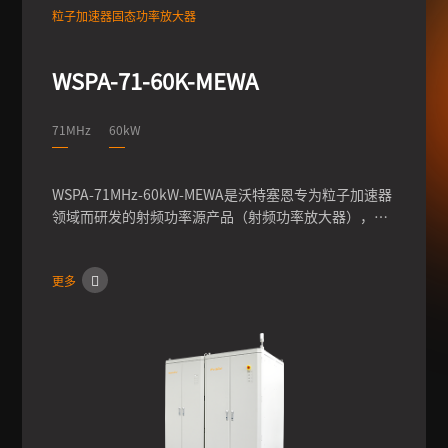
粒子加速器固态功率放大器
WSPA-71-60K-MEWA
71MHz
60kW
WSPA-71MHz-60kW-MEWA是沃特塞恩专为粒子加速器
领域而研发的射频功率源产品（射频功率放大器），此
型号频率为71MHz，功率60kW，可实现输出功率的连
续调节，输出相位0-360°的调节，脉冲模式下占空比调
更多
节，同时具有经过内部硬件、软件反馈控制，进一步提
高功率、频率、相位等参数的稳定性。