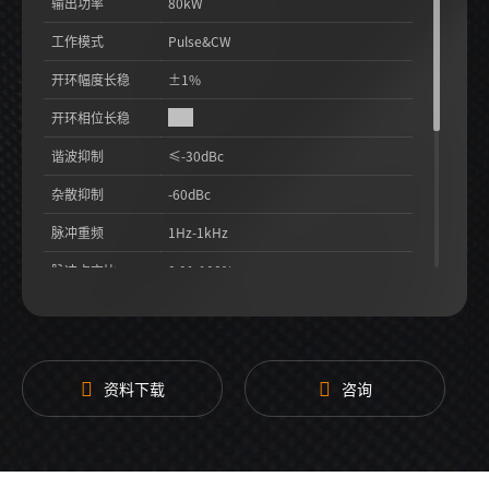
输出功率
80kW
工作模式
Pulse&CW
开环幅度长稳
±1%
开环相位长稳
±1°
谐波抑制
≤-30dBc
杂散抑制
-60dBc
脉冲重频
1Hz-1kHz
脉冲占空比
0.01-100%
整机效率
57%
射频微波泄漏
0.1mW/cm²@5cm
冷却方式
水冷
资料下载
咨询
更多参数
请电联我司获取详细技术规格书