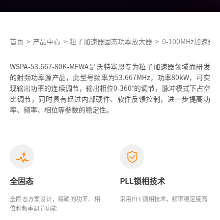
首页
>
产品中心
>
粒子加速器固态功率放大器
>
0-100MHz加速
WSPA-53.667-80K-MEWA是沃特塞恩专为粒子加速器领域而研发
的射频功率源产品，此型号频率为53.667MHz，功率80kW，可实
现输出功率的连续调节，输出相位0-360°的调节，脉冲模式下占空
比调节，同时具有经过内部硬件、软件反馈控制，进一步提高功
率、频率、相位等参数的稳定性。
全固态
PLL锁相技术
全固态方案设计，精确的功率、相
采用PLL锁相技术，频率稳定度高
位和频率调节功能