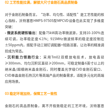
02
工艺性能拉满，解锁大尺寸金刚石高品质制备
对于金刚石制备而言，“功率、均匀性、适配性”是工艺性能的核
心指标，沃特塞恩HMPS-9750S型MPCVD设备在此实现了多维度
突破：
- 微波系统硬核输出：
配备75kW高功率
微波源
，支持10-100%连
续可调，功率稳定度≤1%；915MHz微波频率的稳定度控制在
±50ppm内，搭配手动三销钉调配器+短路活塞，让功率的精准调
控成为常态。
- 沉积能力领跑行业：
采用Tm02双模放电技术，放电直径
≥300mm、均匀沉积区直径≥200mm，可稳定制备6英寸以上的
纳米晶/超细纳米晶金刚石，同时覆盖光学级CVD金刚石窗口、
CVD单晶金刚石热沉片等高端产品的制备需求，适配多元化的高端
应用场景。
03
稳定环境加持，保障工艺一致性
金刚石的高品质制备，离不开极致稳定的工艺环境，沃特塞恩