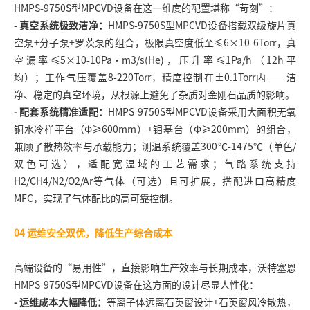
HMPS-9750S型
MPCVD设备
在这一维度的配置堪称“苛刻”：
- 真空系统极致洁净：
HMPS-9750S型MPCVD设备搭载双级旋片真
空泵+分子泵+罗茨泵的组合，极限真空度低至≤6×10-6Torr，真
空漏率≤5×10-10Pa·m3/s(He)，压升率≤1Pa/h（12h平
均）；工作气压覆盖8-220Torr，精度控制在±0.1Torr内——洁
净、稳定的真空环境，从根源上避免了杂质对金刚石品质的影响。
- 配套系统精准适配：
HMPS-9750S型MPCVD设备采用大面积无氧
铜水冷样平台（Φ≥600mm）+钼基台（Φ≥200mm）的组合，
兼顾了散热效率与承载能力；测温系统覆盖300℃-1475℃（单色/
双色可选），适配宽温域的工艺需求；气路系统支持
H2/CH4/N2/O2/Ar等气体（可选）且可扩展，搭配进口高精度
MFC，实现了气体配比的高可靠控制。
04 运
维安全双优，降低生产综合成本
高端设备的“易用性”，直接影响生产效率与长期成本，沃特塞恩
HMPS-9750S型MPCVD设备在这方面的设计尽显人性化：
- 运维成本大幅降低：
等离子体远离石英窗设计+石英窗风冷散热，