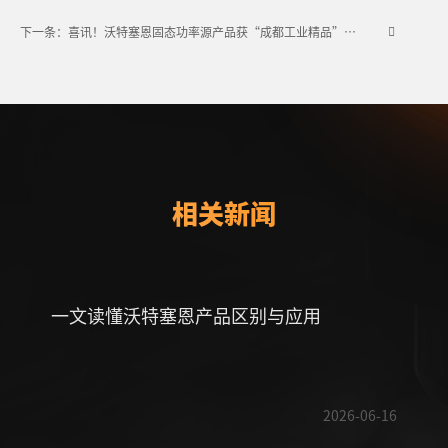
下一条：喜讯！沃特塞恩固态功率源产品获“成都工业精品”认定！
相关新闻
一文读懂沃特塞恩产品区别与应用
沃特
备通
2026-06-16