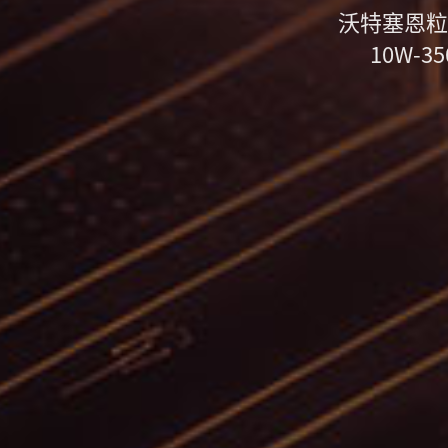
沃特塞恩粒
10W-3