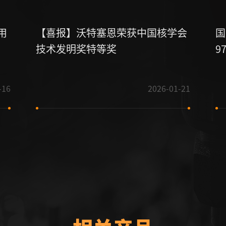
用
【喜报】沃特塞恩荣获中国核学会
国
技术发明奖特等奖
9
石
-16
2026-01-21