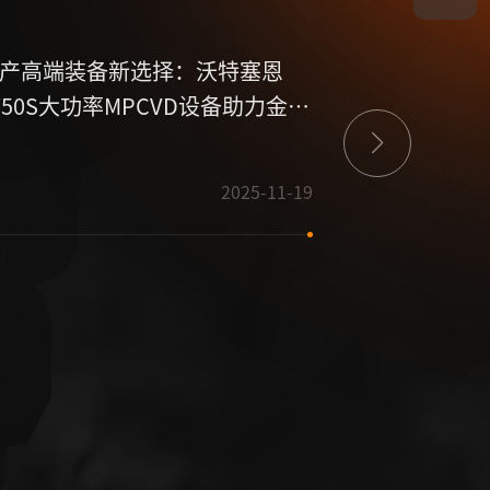
产高端装备新选择：沃特塞恩
喜讯！沃特
750S大功率MPCVD设备助力金刚
设计中心认
产业发展
2025-11-19