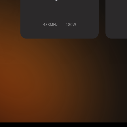
433MHz
180W