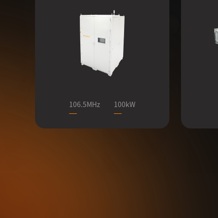
106.5MHz
100kW